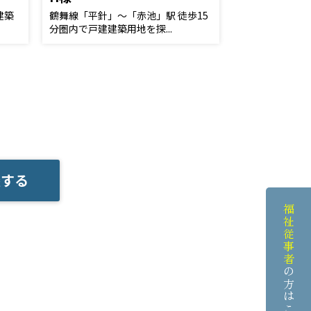
建築
鶴舞線「平針」～「赤池」駅 徒歩15
分圏内で戸建建築用地を探...
談する
福祉従事者
の方はこちら