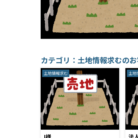
カテゴリ：土地情報求むのお
土地情報求む
土地
I様
法