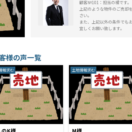
顧客№101：担当の橘です。
上記のような物件のご売却
さい。
また、上記以外の条件でも
宜しくお願い致します。
客様の声一覧
情報求む
土地情報求む
人のK様
M様