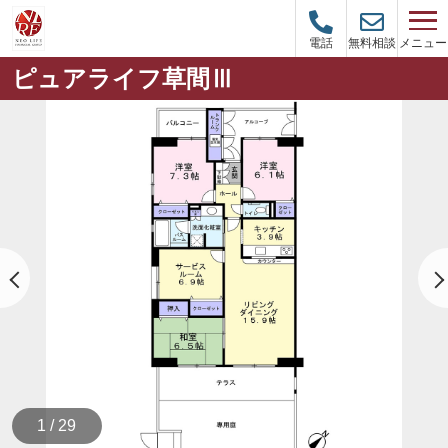
メニュー
電話
無料相談
ピュアライフ草間Ⅲ
1 / 29