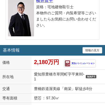
横井良平
資格：
宅地建物取引士
本物件のご質問・内覧希望等ござい
ましたらお気軽にお問い合わせくだ
さい。
基本情報
情報の見方
2,180万円
価格
支払いシミュレーション
愛知県豊橋市草間町字平東80-
所在地
1
交通
豊橋鉄道渥美線「南栄」駅徒歩8分
専有面積
壁芯 : 97.30㎡