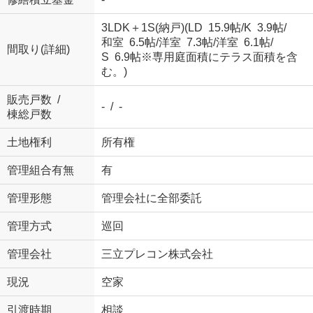
3LDK＋1S(納戸)(
LD 15.9帖
/
K 3.9帖
/
和室 6.5帖
/
洋室 7.3帖
/
洋室 6.1帖
/
間取り(詳細)
S 6.9帖
※専用庭面積にテラス面積を含
む。)
販売戸数 /
- / -
棟総戸数
土地権利
所有権
管理組合有無
有
管理形態
管理会社に全部委託
管理方式
巡回
管理会社
三立プレコン株式会社
現況
空家
引渡時期
相談