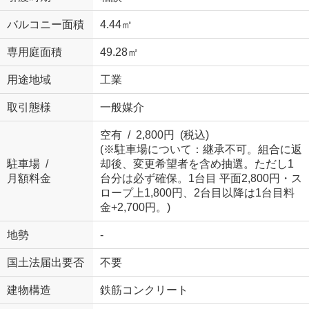
バルコニー面積
4.44㎡
専用庭面積
49.28㎡
用途地域
工業
取引態様
一般媒介
空有 / 2,800円 (税込)
(※駐車場について：継承不可。組合に返
駐車場 /
却後、変更希望者を含め抽選。ただし1
月額料金
台分は必ず確保。1台目 平面2,800円・ス
ロープ上1,800円、2台目以降は1台目料
金+2,700円。)
地勢
-
国土法届出要否
不要
建物構造
鉄筋コンクリート