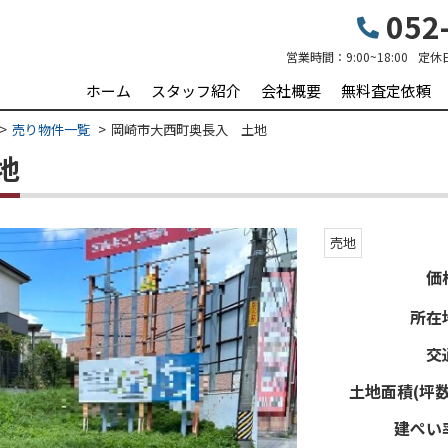
052-
営業時間：
9:00~18:00
定休
ホーム
スタッフ紹介
会社概要
無料査定依頼
売り物件一覧
岡崎市大西町奥長入 土地
地
売地
価
所在
交
土地面積(坪数
建ぺい