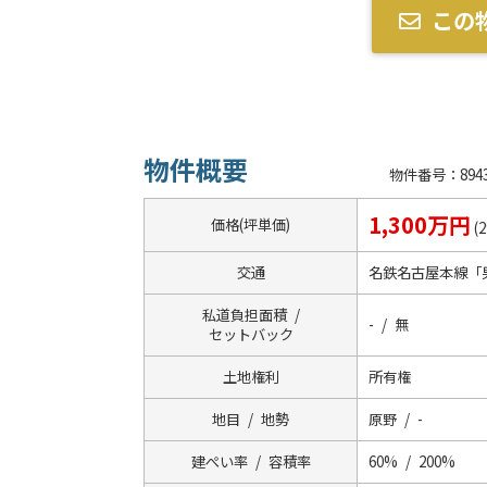
この
物件概要
物件番号：8943
1,300万円
価格(坪単価)
(
交通
名鉄名古屋本線「
私道負担面積 /
- / 無
セットバック
土地権利
所有権
地目 / 地勢
原野 / -
建ぺい率 / 容積率
60% / 200%