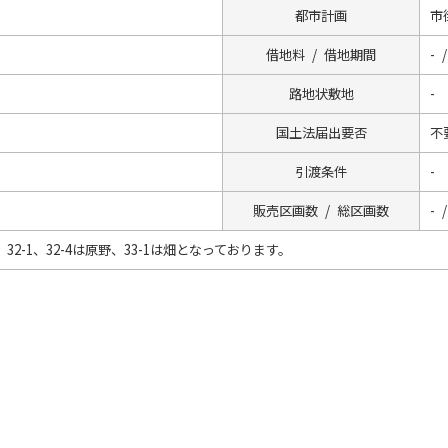
都市計画
市
借地料 / 借地期間
- /
路地状敷地
-
国土法届出要否
不
引渡条件
-
販売区画数 / 総区画数
- /
2-1、32-4は原野、33-1は畑となっております。