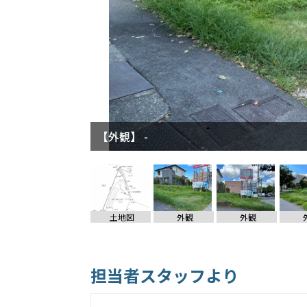
【外観】 -
【外観】 -
土地図
外観
外観
担当者スタッフより