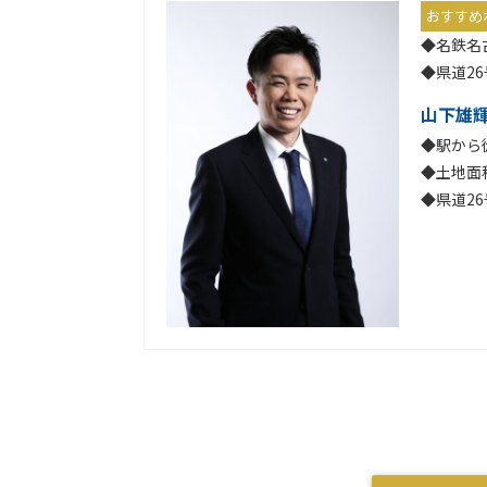
おすすめ
◆名鉄名
◆県道2
山下雄
◆駅から
◆土地面積
◆県道2