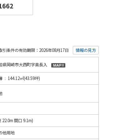
1662
取引条件の有効期限：2026年08月17日
情報の見方
知県岡崎市大西町字奥長入
 : 144.12㎡(43.59坪)
地
東 22.0m 間口 9.1m)
の他用地