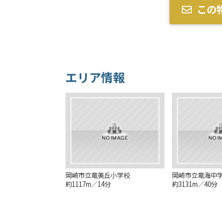
この
エリア情報
岡崎市立竜美丘小学校
岡崎市立竜海中
約1117m／14分
約3131m／40分