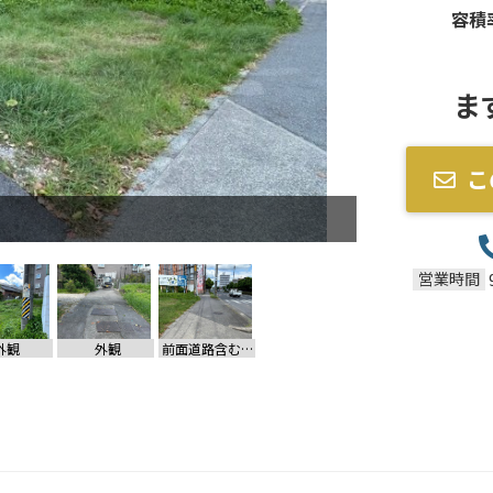
容積
ま
こ
営業時間
外観
外観
前面道路含む現地写真