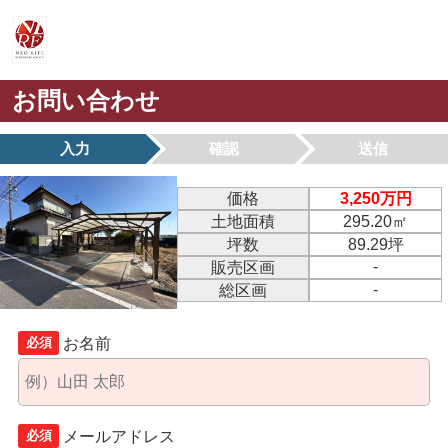
お問い合わせ
入力
確認
送信
価格
3,250万円
土地面積
295.20㎡
坪数
89.29坪
-
販売区画
-
総区画
お名前
必須
メールアドレス
必須